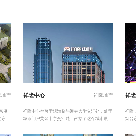
祥隆中心
祥隆
隆地产
祥隆地产
宅项
祥隆中心坐落于观海路与迎春大街交汇处，处于
祥隆
处东
城市门户黄金十字交汇处，占据了这个城市最优
烟台
海路串
的区位资源。聚焦烟台市行政、文化、商业、商
观海
新老城
务四大中心资源。
边大