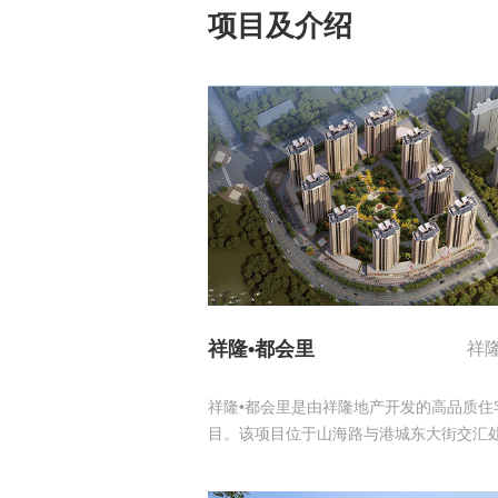
项目及介绍
祥隆•都会里
祥
祥隆•都会里是由祥隆地产开发的高品质住
目。该项目位于山海路与港城东大街交汇
侧，属于莱山区和芝罘区的交界地带，山
联红旗路、港城大街，连接芝罘区，沟通