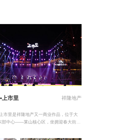
•上市里
祥隆地产
·上市里是祥隆地产又一商业作品，位于大
东部中心——莱山核心区，坐拥迎春大街、
路、滨海中路、港城东大街四大主干道，周
学城和高端社区聚集。