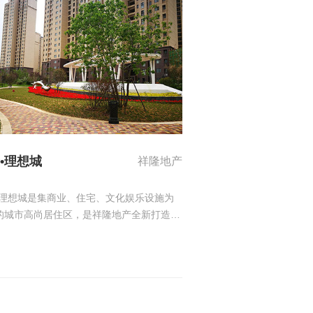
•理想城
祥隆地产
·理想城是集商业、住宅、文化娱乐设施为
的城市高尚居住区，是祥隆地产全新打造的
畔公园大盘。 祥隆·理想城东至通
路，西至规划路，北至学府西路;地处高新
技CBD核心，距离高新区管委仅800米，雄
新区政、商合心区位。项目紧邻通海河公
周边高新技术产业密集，自然景观资源丰