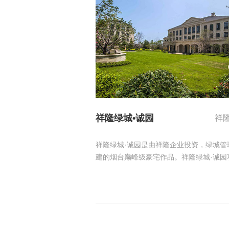
区。随着塔山南路、胜利路隧道开通，片
更加完善，五区交通更加通达。
祥隆绿城•诚园
祥
祥隆绿城·诚园是由祥隆企业投资，绿城管
建的烟台巅峰级豪宅作品。祥隆绿城·诚园
东侧毗邻城市主干道观海路，南侧面向大
侧、北侧倚靠岱王山，是烟台传统的高端
集区域。