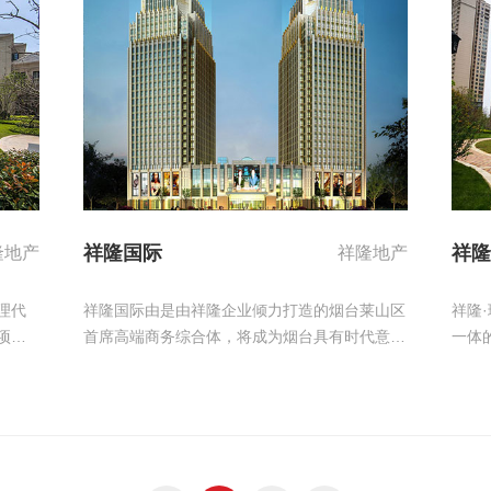
区交通
祥隆国际
祥隆
隆地产
祥隆地产
理代
祥隆国际由是由祥隆企业倾力打造的烟台莱山区
祥隆
项目
首席高端商务综合体，将成为烟台具有时代意义
一体
海，西
和城市标志的地标性建筑。 祥隆国际项目
高品质河
住宅聚
位于港城东大街与迎春大街交汇处，与金贸大厦
海东
一起组成双子座并称烟台金贸中心，建筑立面现
区科
代经典，将成为烟台具有时代意义和城市标志的
踞高
地标性建筑。
园，