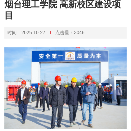
烟台理工学院 高新校区建设项
目
时间：2025-10-27
点击量：3046