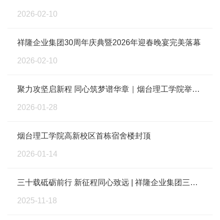
2026-02-10
祥隆企业集团30周年庆典暨2026年迎春晚宴完美落幕
2026-02-10
聚力攻坚启新程 同心筑梦谱华章｜烟台理工学院举行2025年度总结表彰大会暨新年联欢会
2026-01-28
烟台理工学院高新校区首栋宿舍楼封顶
2026-01-14
三十载砥砺前行 新征程同心致远 | 祥隆企业集团三十周年司庆活动圆满举行
2025-11-18