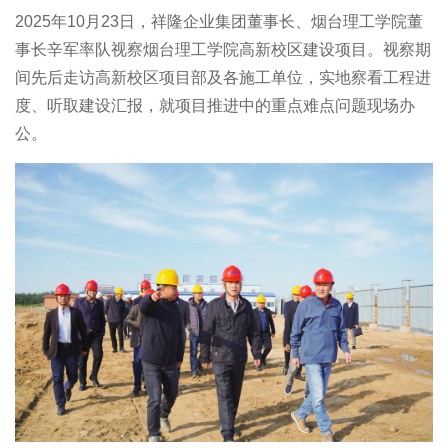
2025年10月23日，祥隆企业集团董事长、烟台理工学院董
事长辛军率队视察烟台理工学院高新校区建设项目。视察期
间先后走访高新校区项目部及各施工单位，实地察看工程进
度、听取建设汇报，就项目推进中的重点难点问题现场办
公。