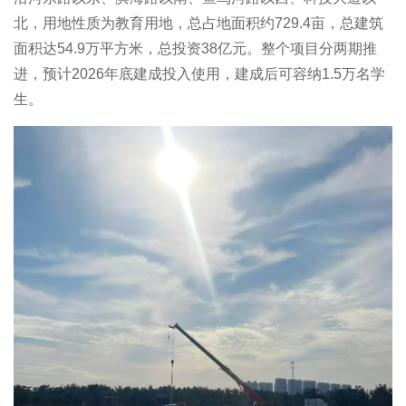
北，用地性质为教育用地，总占地面积约729.4亩，总建筑
面积达54.9万平方米，总投资38亿元。整个项目分两期推
进，预计2026年底建成投入使用，建成后可容纳1.5万名学
生。