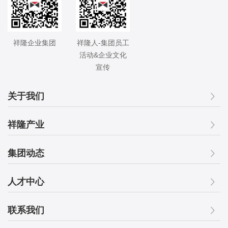
祥隆企业集团
祥隆人-集团员工
活动&企业文化
宣传
关于我们
祥隆产业
集团动态
人才中心
联系我们