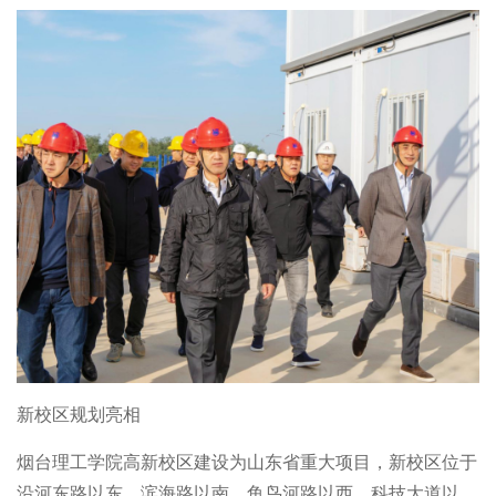
新校区规划亮相
烟台理工学院高新校区建设为山东省重大项目，新校区位于
沿河东路以东、滨海路以南、鱼鸟河路以西、科技大道以