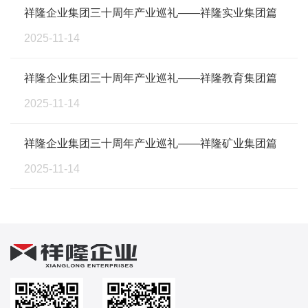
祥隆企业集团三十周年产业巡礼——祥隆实业集团篇
2025-11-14
祥隆企业集团三十周年产业巡礼——祥隆教育集团篇
2025-11-14
祥隆企业集团三十周年产业巡礼——祥隆矿业集团篇
2025-11-14